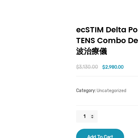
ecSTIM Delta P
TENS Combo D
波治療儀
$
3,130.00
Original
Curren
$
2,980.00
price
price
was:
is:
Category:
Uncategorized
$3,130.00.
$2,980
ecSTIM
Delta
Portable
Add To Cart