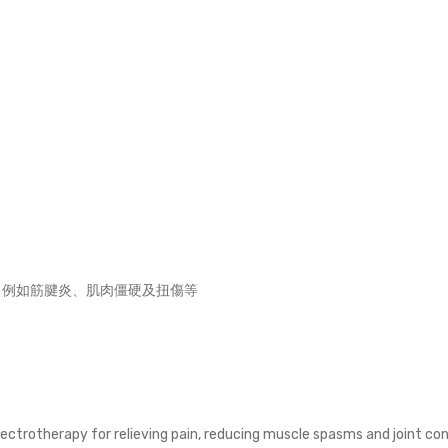
波
治
療
儀
quantity
，例如筋腱炎、肌肉僵硬及扭傷等
ectrotherapy for relieving pain, reducing muscle spasms and joint co