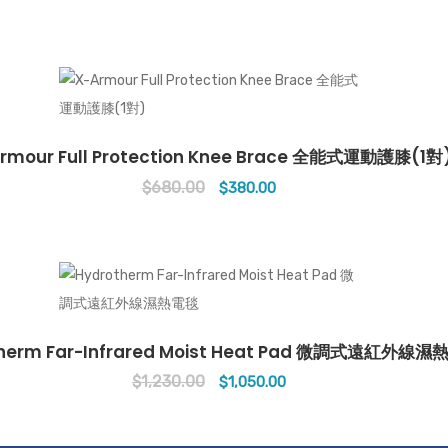
price
price
was:
is:
$490.00.
$320.00.
rmour Full Protection Knee Brace 全能式運動護膝(1對
$
680.00
Original
Current
$
380.00
price
price
was:
is:
$680.00.
$380.00.
therm Far-Infrared Moist Heat Pad 微調式遠紅外線
$
1,230.00
Original
Current
$
1,050.00
price
price
was:
is: