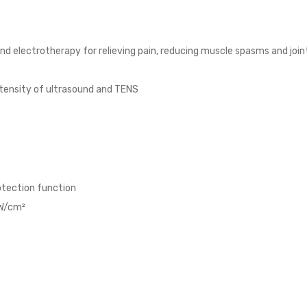
nd electrotherapy for relieving pain, reducing muscle spasms and joi
ntensity of ultrasound and TENS
tection function
 W/cm²