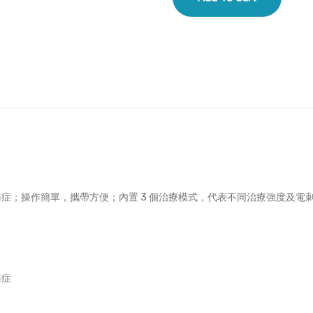
Ultrasound
and
TENS
Combo
Device
-
手
提
式
電
症；操作簡單，攜帶方便；內置 3 個治療模式，代表不同治療強度及電
子
止
痛
+
痛症
超
聲