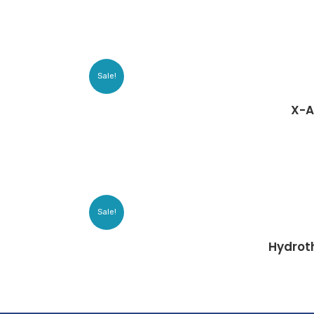
Sale!
X-A
Sale!
Hydro