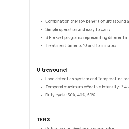
Combination therapy benefit of ultrasound a
Simple operation and easy to carry
3 Pre-set programs representing different i
Treatment timer 5, 10 and 15 minutes
Ultrasound
Load detection system and Temperature pro
Temporal maximum effective intensity: 2.4
Duty cycle: 30%, 40%, 50%
TENS
Output wave.: Bi-phasic square pulse