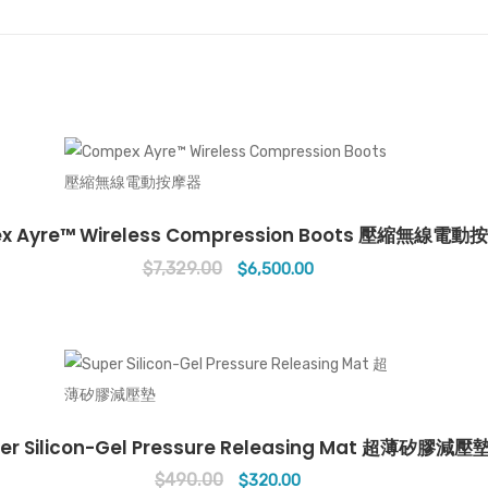
x Ayre™ Wireless Compression Boots 壓縮無線電
$
7,329.00
Original
Current
$
6,500.00
price
price
was:
is:
$7,329.00.
$6,500.00.
er Silicon-Gel Pressure Releasing Mat 超薄矽膠減壓
$
490.00
Original
Current
$
320.00