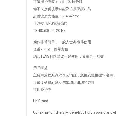
可選擇治療時間：5, 10, 15分鐘
備不良接觸提示功能及溫度保護功能
超聲波最大能量：2.4 W/cm²
可調較TENS電流強度
TENS頻率: 1-120 Hz
操作非常簡單，一般人士亦懂得使用
僅重235 g，攜帶方便
結合TENS和超聲波一起使用，發揮更大功效
用戶獲益
主要用於軟組織消炎及消腫，急性及慢性症均適用
可修復受損組織及增加纖維組織的彈性
可用於治療
HK Brand
Combination therapy benefit of ultrasound and el