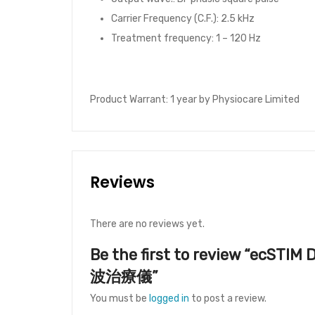
Carrier Frequency (C.F.): 2.5 kHz
Treatment frequency: 1 – 120 Hz
Product Warrant: 1 year by Physiocare Limited
Reviews
There are no reviews yet.
Be the first to review “ecS
波治療儀”
You must be
logged in
to post a review.